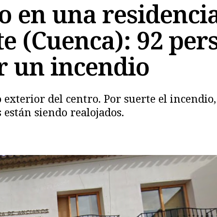
o en una residenci
e (Cuenca): 92 per
r un incendio
Copiar
 exterior del centro. Por suerte el incendio
 están siendo realojados.