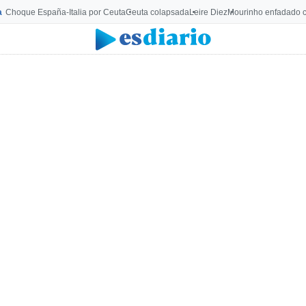
a
Choque España-Italia por Ceuta
Ceuta colapsada
Leire Diez
Mourinho enfadado c