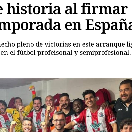
historia al firmar
emporada en Españ
hecho pleno de victorias en este arranque li
Copiar
n el fútbol profeisonal y semiprofesional.