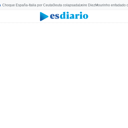
a
Choque España-Italia por Ceuta
Ceuta colapsada
Leire Diez
Mourinho enfadado c