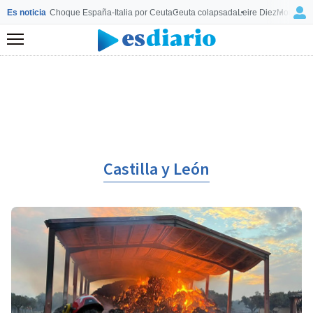
Es noticia
Choque España-Italia por Ceuta
Ceuta colapsada
Leire Diez
Mourinho
Menú
Castilla y León