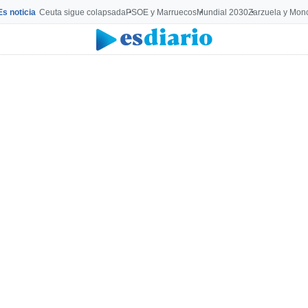
Es noticia
Ceuta sigue colapsada
PSOE y Marruecos
Mundial 2030
Zarzuela y Mon