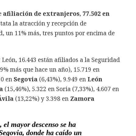
de
afiliación
de
extranjeros
,
77.502 en
stata la atracción y recepción de
d, un 11% más, tres puntos por encima de
y León, 16.443 están afiliados a la Seguridad
9% más que hace un año), 15.719 en
30 en
Segovia
(6,43%), 9.949 en
León
a
(15,46%), 5.322 en Soria (7,33%), 4.607 en
Ávila
(13,22%) y 3.398 en
Zamora
, el mayor descenso se ha
 Segovia, donde ha caído un