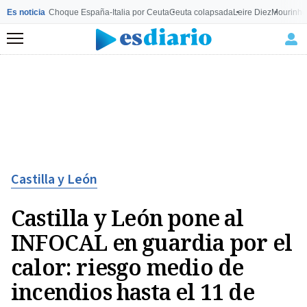
Es noticia
Choque España-Italia por Ceuta
Ceuta colapsada
Leire Diez
Mourinho
Menú
Castilla y León
Castilla y León pone al
INFOCAL en guardia por el
calor: riesgo medio de
incendios hasta el 11 de