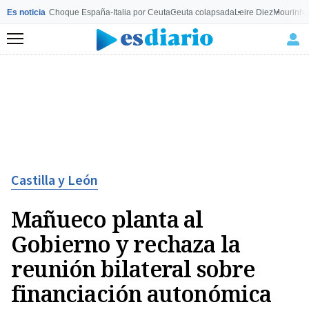
Es noticia
Choque España-Italia por Ceuta
Ceuta colapsada
Leire Diez
Mourinho
Menú
Castilla y León
Mañueco planta al
Gobierno y rechaza la
reunión bilateral sobre
financiación autonómica