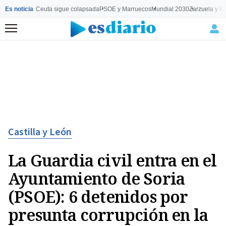
Es noticia
Ceuta sigue colapsada
PSOE y Marruecos
Mundial 2030
Zarzuela y M
Menú
Castilla y León
La Guardia civil entra en el
Ayuntamiento de Soria
(PSOE): 6 detenidos por
presunta corrupción en la