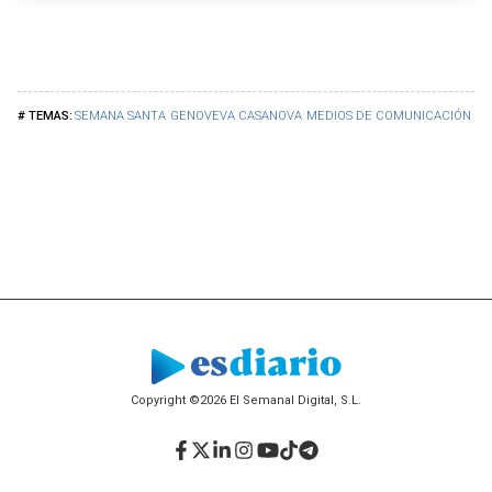
SEMANA SANTA
GENOVEVA CASANOVA
MEDIOS DE COMUNICACIÓN
CA
Copyright ©2026 El Semanal Digital, S.L.
Facebook
Twitter
LinkedIn
Instagram
YouTube
TikTok
Telegram