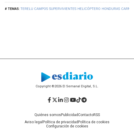
TERELU CAMPOS
SUPERVIVIENTES
HELICÓPTERO
HONDURAS
CARME
Copyright ©2026 El Semanal Digital, S.L.
Facebook
Twitter
LinkedIn
Instagram
YouTube
TikTok
Telegram
Quiénes somos
Publicidad
Contacto
RSS
Aviso legal
Política de privacidad
Política de cookies
Configuración de cookies