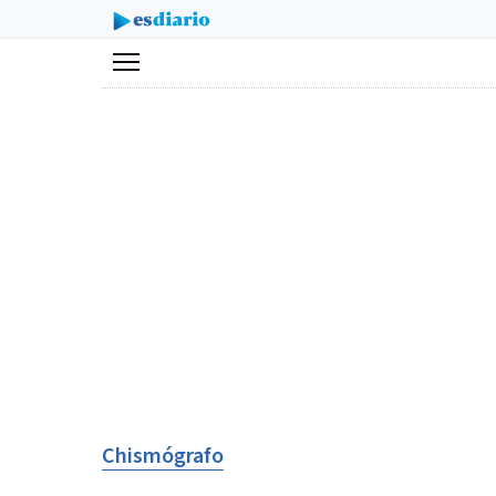
Menú
Chismógrafo