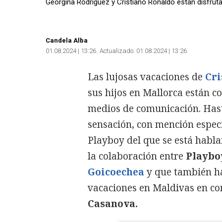
Georgina Rodríguez y Cristiano Ronaldo están disfruta
Candela Alba
01.08.2024 | 13:26
Actualizado:
01.08.2024 | 13:26
Las lujosas vacaciones de
Cri
sus hijos en Mallorca están c
medios de comunicación. Hast
sensación, con mención espec
Playboy del que se está habl
la colaboración entre
Playboy
Goicoechea
y que también ha
vacaciones en Maldivas en c
Casanova.