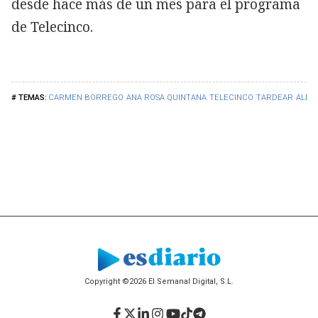
desde hace más de un mes para el programa
de Telecinco.
CARMEN BORREGO
ANA ROSA QUINTANA
TELECINCO
TARDEAR
ALEJ
Copyright ©2026 El Semanal Digital, S.L.
Facebook
Twitter
LinkedIn
Instagram
YouTube
TikTok
Telegram