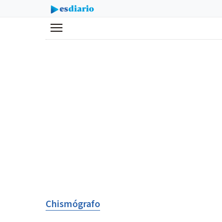
Menú
Chismógrafo