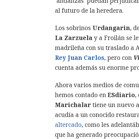
‘andanzas’ puedan perjudicar
al futuro de la heredera.
Los sobrinos
Urdangarin
, 
La Zarzuela
y a Froilán se l
madrileña con su traslado a A
Rey Juan Carlos
, pero con
V
cuenta además su enorme pro
Ahora varios medios de comun
hemos contado en
ESdiario
,
Marichalar
tiene un nuevo a
acudía a un conocido restaura
altercado
, como les adelantá
que ha generado preocupación