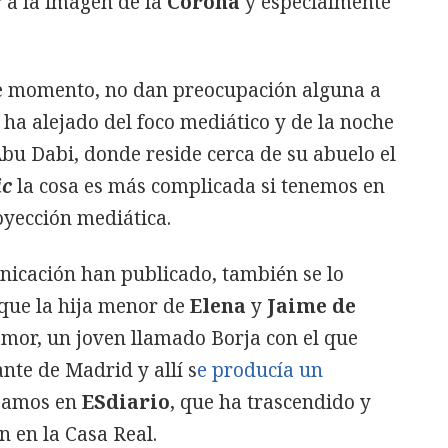
 a la imagen de la
Corona
y especialmente
de momento, no dan preocupación alguna a
e ha alejado del foco mediático y de la noche
bu Dabi, donde reside cerca de su abuelo el
ic
la cosa es más complicada si tenemos en
yección mediática.
icación han publicado, también se lo
 que la hija menor de
Elena
y
Jaime de
mor, un joven llamado Borja con el que
nte de Madrid y allí s
e producía un
bamos en
ESdiario
, que ha trascendido y
 en la Casa Real.