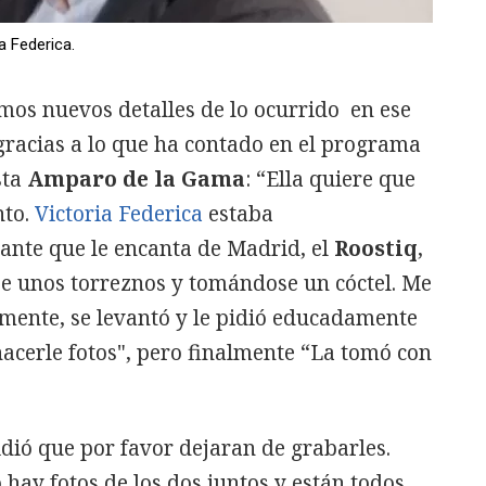
a Federica.
mos nuevos detalles de lo ocurrido en ese
gracias a lo que ha contado en el programa
sta
Amparo de la Gama
: “Ella quiere que
nto.
Victoria Federica
estaba
ante que le encanta de Madrid, el
Roostiq
,
e unos torreznos y tomándose un cóctel. Me
mente, se levantó y le pidió educadamente
 hacerle fotos", pero finalmente “La tomó con
dió que por favor dejaran de grabarles.
ay fotos de los dos juntos y están todos