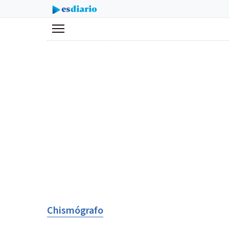
Menú
Chismógrafo