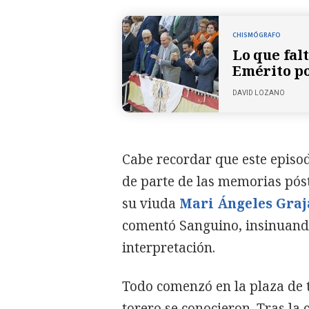
CHISMÓGRAFO
Lo que fal
Emérito po
DAVID LOZANO
Cabe recordar que este episodi
de parte de las memorias pós
su viuda
Mari Ángeles Graj
comentó Sanguino, insinuando 
interpretación.
Todo comenzó en la plaza de 
torero se conocieron. Tras la 