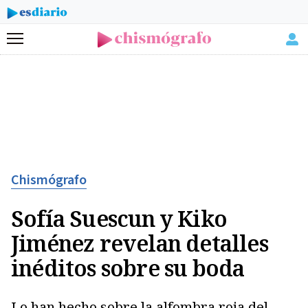
Menú
Chismógrafo
Sofía Suescun y Kiko
Jiménez revelan detalles
inéditos sobre su boda
Lo han hecho sobre la alfombra roja del