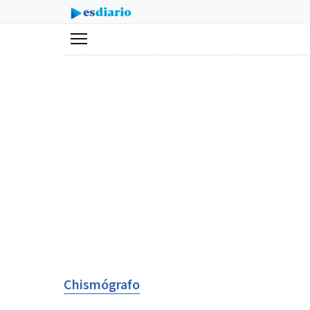
Menú
Chismógrafo