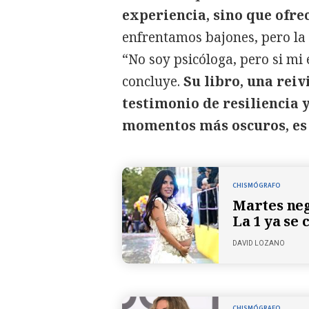
experiencia, sino que ofre
enfrentamos bajones, pero la c
“No soy psicóloga, pero si mi 
concluye.
Su libro, una reiv
testimonio de resiliencia y
momentos más oscuros, es p
CHISMÓGRAFO
Martes neg
La 1 ya se
DAVID LOZANO
CHISMÓGRAFO