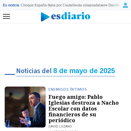
Es noticia
Choque España-Italia por Ceuta
Ceuta colapsada
Leire Diez
Mourinho
Menú
Noticias del
8 de mayo de 2025
ENEMIGOS ÍNTIMOS
Fuego amigo: Pablo
Iglesias destroza a Nacho
Escolar con datos
financieros de su
periódico
DAVID LOZANO