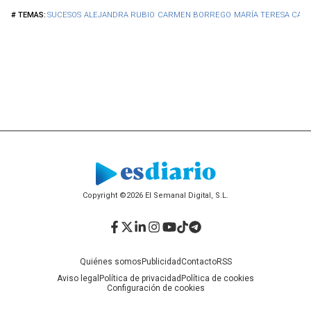
SUCESOS
ALEJANDRA RUBIO
CARMEN BORREGO
MARÍA TERESA CAM
Copyright ©2026 El Semanal Digital, S.L.
Facebook
Twitter
LinkedIn
Instagram
YouTube
TikTok
Telegram
Quiénes somos
Publicidad
Contacto
RSS
Aviso legal
Política de privacidad
Política de cookies
Configuración de cookies