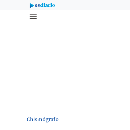
Menú
Chismógrafo