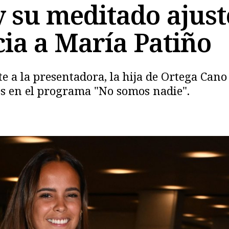
y su meditado ajust
cia a María Patiño
Copiar
 a la presentadora, la hija de Ortega Cano e
es en el programa "No somos nadie".