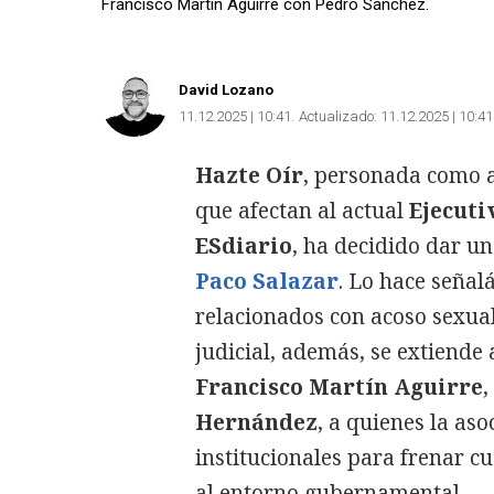
Francisco Martín Aguirre con Pedro Sánchez.
David Lozano
11.12.2025 | 10:41
Actualizado:
11.12.2025 | 10:41
Hazte Oír
, personada como a
que afectan al actual
Ejecuti
ESdiario
, ha decidido dar u
Paco Salazar
. Lo hace señal
relacionados con acoso sexual
judicial, además, se extiende 
Francisco Martín Aguirre
,
Hernández
, a quienes la as
institucionales para frenar c
al entorno gubernamental.