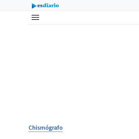
Menú
Chismógrafo