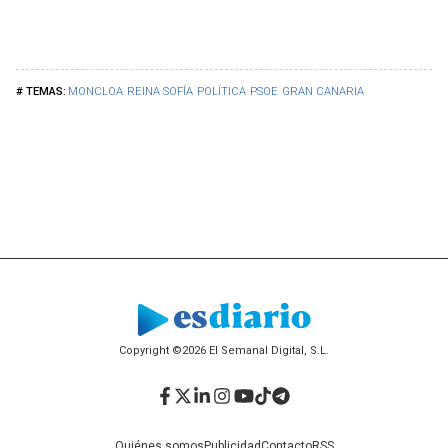
MONCLOA
REINA SOFÍA
POLÍTICA
PSOE
GRAN CANARIA
Copyright ©2026 El Semanal Digital, S.L.
Facebook
Twitter
LinkedIn
Instagram
YouTube
TikTok
Telegram
Quiénes somos
Publicidad
Contacto
RSS