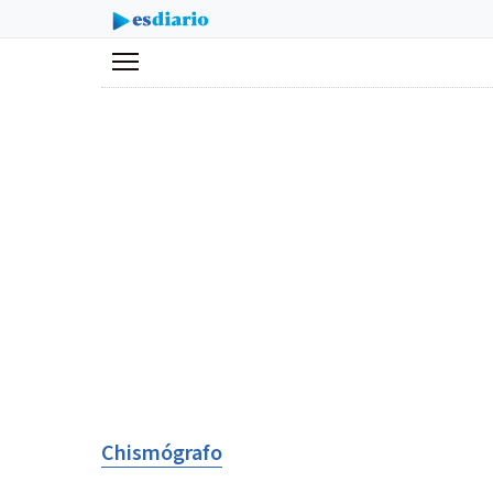
Menú
Chismógrafo