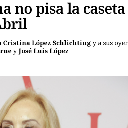
no pisa la caseta
Abril
a
Cristina López Schlichting
y a sus oye
orne
y
José Luis López
Copiar