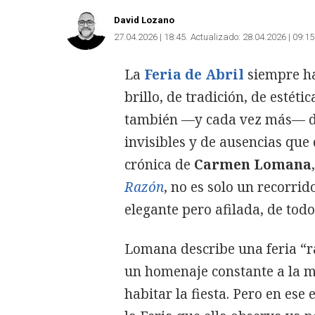
David Lozano
27.04.2026 | 18:45
Actualizado:
28.04.2026 | 09:15
La
Feria de Abril
siempre ha
brillo, de tradición, de estéti
también —y cada vez más— de
invisibles y de ausencias que
crónica de
Carmen Lomana
Razón
, no es solo un recorrid
elegante pero afilada, de tod
Lomana describe una feria “ra
un homenaje constante a la mu
habitar la fiesta. Pero en es