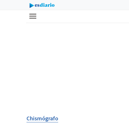
Menú
Chismógrafo