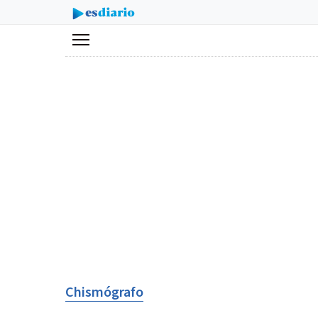
Menú
Chismógrafo