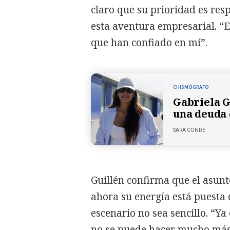
claro que su prioridad es res
esta aventura empresarial. “E
que han confiado en mí”.
CHISMÓGRAFO
Gabriela G
una deuda 
SARA CONDE
Guillén confirma que el asun
ahora su energía está puesta 
escenario no sea sencillo. “Y
no se puede hacer mucho más