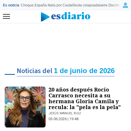
Es noticia
Choque España-Italia por Ceuta
Ceuta colapsada
Leire Diez
Mourinho
Menú
Noticias del
1 de junio de 2026
20 años después Rocío
Carrasco necesita a su
hermana Gloria Camila y
recula: la "pela es la pela"
JESÚS MANUEL RUIZ
03.06.2026 | 19:48