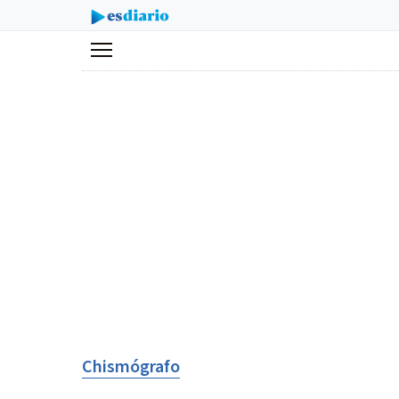
Menú
Chismógrafo