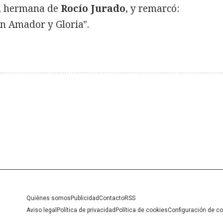
, hermana de
Rocío Jurado
, y remarcó:
on Amador y Gloria".
Quiénes somos
Publicidad
Contacto
RSS
Aviso legal
Política de privacidad
Política de cookies
Configuración de c