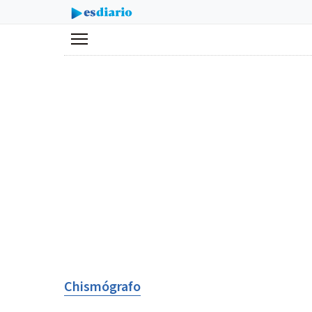
Menú
Chismógrafo