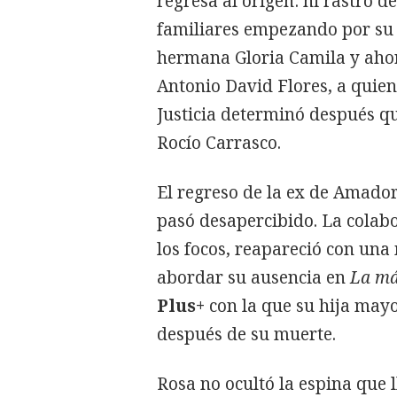
regresa al origen: ni rastro d
familiares empezando por su h
hermana Gloria Camila y ahora
Antonio David Flores, a quien
Justicia determinó después q
Rocío Carrasco.
El regreso de la ex de Amado
pasó desapercibido. La colabo
los focos, reapareció con una
abordar su ausencia en
La má
Plus+
con la que su hija ma
después de su muerte.
Rosa no ocultó la espina que l