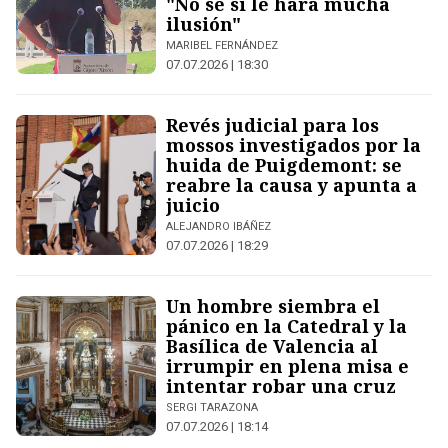
"No sé si le hará mucha
ilusión"
MARIBEL FERNÁNDEZ
07.07.2026 | 18:30
Revés judicial para los
mossos investigados por la
huida de Puigdemont: se
reabre la causa y apunta a
juicio
ALEJANDRO IBÁÑEZ
07.07.2026 | 18:29
Un hombre siembra el
pánico en la Catedral y la
Basílica de Valencia al
irrumpir en plena misa e
intentar robar una cruz
SERGI TARAZONA
07.07.2026 | 18:14