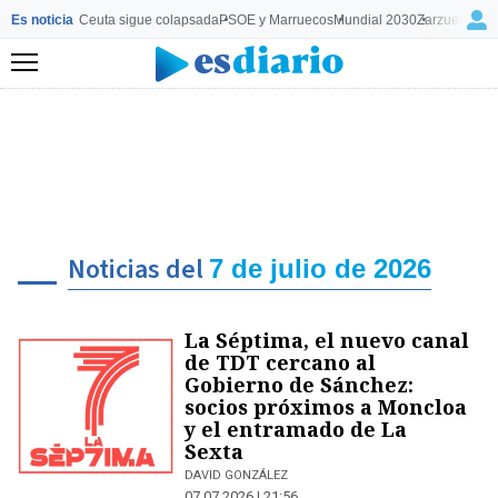
Es noticia
Ceuta sigue colapsada
PSOE y Marruecos
Mundial 2030
Zarzuela y M
Menú
Noticias del
7 de julio de 2026
La Séptima, el nuevo canal
de TDT cercano al
Gobierno de Sánchez:
socios próximos a Moncloa
y el entramado de La
Sexta
DAVID GONZÁLEZ
07.07.2026 | 21:56