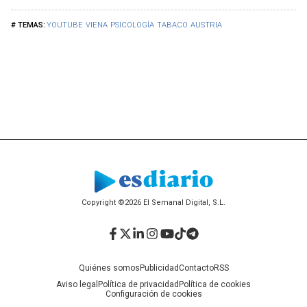
YOUTUBE
VIENA
PSICOLOGÍA
TABACO
AUSTRIA
Copyright ©2026 El Semanal Digital, S.L.
Facebook
Twitter
LinkedIn
Instagram
YouTube
TikTok
Telegram
Quiénes somos
Publicidad
Contacto
RSS
Aviso legal
Política de privacidad
Política de cookies
Configuración de cookies