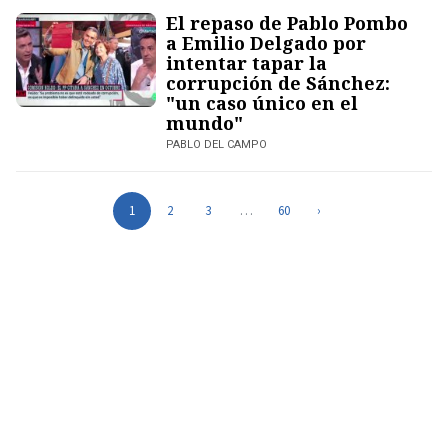
El repaso de Pablo Pombo
a Emilio Delgado por
intentar tapar la
corrupción de Sánchez:
"un caso único en el
mundo"
PABLO DEL CAMPO
1
2
3
…
60
›