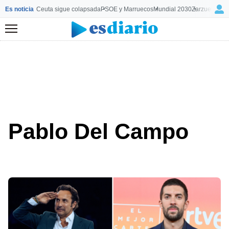
Es noticia
Ceuta sigue colapsada
PSOE y Marruecos
Mundial 2030
Zarzuela y M
Menú
Pablo Del Campo