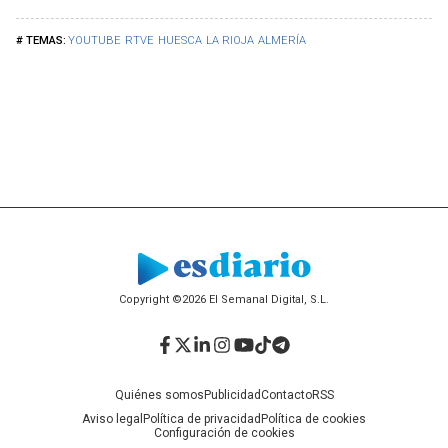
YOUTUBE
RTVE
HUESCA
LA RIOJA
ALMERÍA
Copyright ©2026 El Semanal Digital, S.L.
Facebook
Twitter
LinkedIn
Instagram
YouTube
TikTok
Telegram
Quiénes somos
Publicidad
Contacto
RSS
Aviso legal
Política de privacidad
Política de cookies
Configuración de cookies