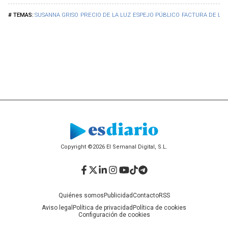
SUSANNA GRISO
PRECIO DE LA LUZ
ESPEJO PÚBLICO
FACTURA DE LA 
Copyright ©2026 El Semanal Digital, S.L.
Facebook
Twitter
LinkedIn
Instagram
YouTube
TikTok
Telegram
Quiénes somos
Publicidad
Contacto
RSS
Aviso legal
Política de privacidad
Política de cookies
Configuración de cookies