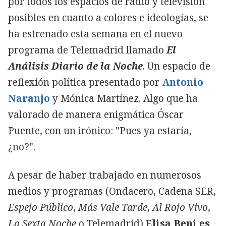
por todos los espacios de radio y televisión
posibles en cuanto a colores e ideologías, se
ha estrenado esta semana en el nuevo
programa de Telemadrid llamado
El
Análisis Diario de la Noche
. Un espacio de
reflexión política presentado por
Antonio
Naranjo
y Mónica Martínez. Algo que ha
valorado de manera enigmática Óscar
Puente, con un irónico: "Pues ya estaría,
¿no?".
A pesar de haber trabajado en numerosos
medios y programas (Ondacero, Cadena SER,
Espejo Público
,
Más Vale Tarde
,
Al Rojo Vivo
,
La Sexta Noche
o Telemadrid)
Elisa Beni es