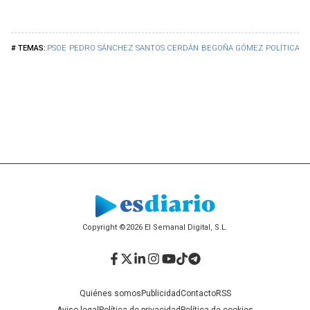
PSOE
PEDRO SÁNCHEZ
SANTOS CERDÁN
BEGOÑA GÓMEZ
POLÍTICA
Copyright ©2026 El Semanal Digital, S.L.
Facebook
Twitter
LinkedIn
Instagram
YouTube
TikTok
Telegram
Quiénes somos
Publicidad
Contacto
RSS