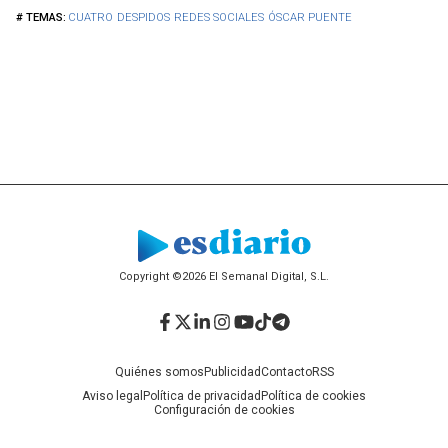
CUATRO
DESPIDOS
REDES SOCIALES
ÓSCAR PUENTE
Copyright ©2026 El Semanal Digital, S.L.
Facebook
Twitter
LinkedIn
Instagram
YouTube
TikTok
Telegram
Quiénes somos
Publicidad
Contacto
RSS
Aviso legal
Política de privacidad
Política de cookies
Configuración de cookies