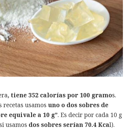
era
, tiene 352 calorías por 100 gramo
s.
as recetas usamos
uno o dos sobres de
re equivale a 10 g”
. Es decir por cada 10 g
(si usamos
dos sobres serían 70.4 Kca
l).