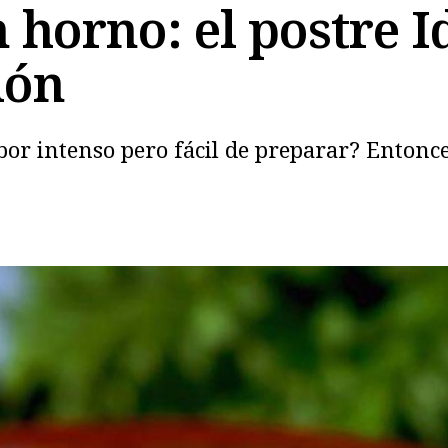
n horno: el postre I
ión
or intenso pero fácil de preparar? Entonces
Copiar