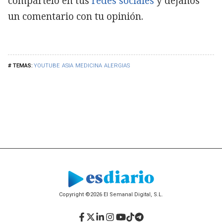
compártelo en tus
redes sociales
y déjanos
un comentario con tu opinión.
YOUTUBE
ASIA
MEDICINA
ALERGIAS
Copyright ©2026 El Semanal Digital, S.L.
Facebook
Twitter
LinkedIn
Instagram
YouTube
TikTok
Telegram