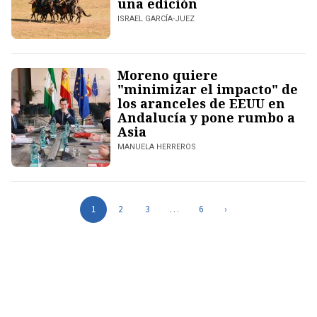
una edición
ISRAEL GARCÍA-JUEZ
Moreno quiere
"minimizar el impacto" de
los aranceles de EEUU en
Andalucía y pone rumbo a
Asia
MANUELA HERREROS
1
2
3
…
6
›