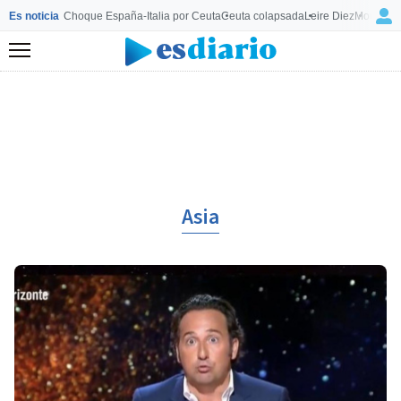
Es noticia
Choque España-Italia por Ceuta
Ceuta colapsada
Leire Diez
Mourinho
Menú
Asia