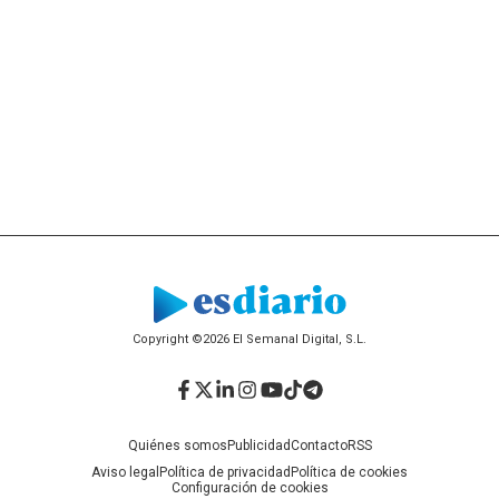
Copyright ©2026 El Semanal Digital, S.L.
Facebook
Twitter
LinkedIn
Instagram
YouTube
TikTok
Telegram
Quiénes somos
Publicidad
Contacto
RSS
Aviso legal
Política de privacidad
Política de cookies
Configuración de cookies