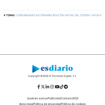
COMUNIDADES AUTÓNOMAS
BOLETÍN OFICIAL DEL ESTADO
VACACION
Copyright ©2026 El Semanal Digital, S.L.
Facebook
Twitter
LinkedIn
Instagram
YouTube
TikTok
Telegram
Quiénes somos
Publicidad
Contacto
RSS
Aviso legal
Política de privacidad
Política de cookies