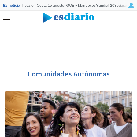
Es noticia
Invasión Ceuta 15 agosto
PSOE y Marruecos
Mundial 2030
Zarzuela y
Menú
Comunidades Autónomas