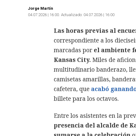
Jorge Martín
04.07.2026 | 16:00
Actualizado:
04.07.2026 | 16:00
Las horas previas al encu
correspondiente a los diecisei
marcadas por
el ambiente fe
Kansas City.
Miles de afici
multitudinario banderazo, lle
camisetas amarillas, bandera
cafetera, que
acabó ganando
billete para los octavos.
Entre los asistentes en la pr
presencia del alcalde de K
sumarse a la celebración
o