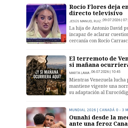
Rocío Flores deja e
directo televisivo
09.07.2026 | 07
JESÚS MANUEL RUIZ
La hija de Antonio David p
incapaz de aclarar cuestion
cercanía con Rocío Carras
El terremoto de Ven
si mañana ocurrier
06.07.2026 | 10:45
MARTA LAMA
Mientras Venezuela lucha p
mantiene vigente una norm
su adaptación al Eurocódig
MUNDIAL 2026 | CANADÁ 0 - 3
Ounahi desde la med
ante una feroz Can