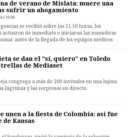
ina de verano de Mislata: muere una
as sufrir un ahogamiento
6 | 16:09
gencias se recibió sobre las 11.50 horas, los
ón actuaron de inmediato e iniciaron las maniobras
onar antes de la llegada de los equipos médicos
eta se dan el "sí, quiero" en Toledo
strellas de Mediaset
reja congrega a más de 200 invitados en una lujosa
s lágrimas y las sorpresas en directo.
se unen a la fiesta de Colombia: así fue
de de Kansas
el banderazo, vistió la camiseta de la selección