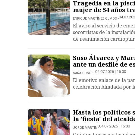
Tragedia en la pisc
mujer de 54 años tr
04.07.202
ENRIQUE MARTÍNEZ OLMOS
El aviso al servicio de emer
socorristas de la instalaci
de reanimación cardiopulm
Suso Álvarez y Mari
ante un desfile de e
04.07.2026 | 16:00
SARA CONDE
El emotivo enlace de la pa
celebración blindada por la
Hasta los políticos 
la 'fiesta' del alcal
04.07.2026 | 16:00
JORGE MARTÍN
Quinton Lucas participó en 