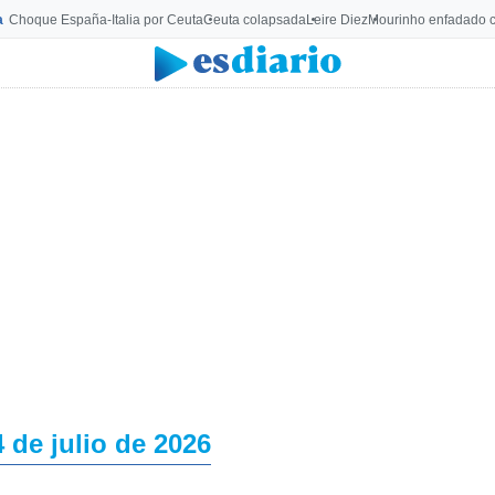
a
Choque España-Italia por Ceuta
Ceuta colapsada
Leire Diez
Mourinho enfadado c
4 de julio de 2026