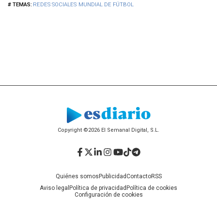
REDES SOCIALES
MUNDIAL DE FÚTBOL
Copyright ©2026 El Semanal Digital, S.L.
Facebook
Twitter
LinkedIn
Instagram
YouTube
TikTok
Telegram
Quiénes somos
Publicidad
Contacto
RSS
Aviso legal
Política de privacidad
Política de cookies
Configuración de cookies