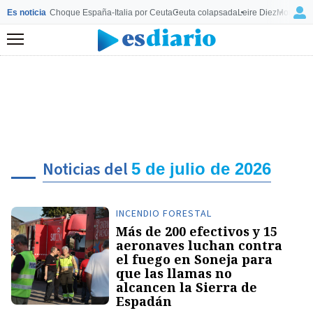
Es noticia
Choque España-Italia por Ceuta
Ceuta colapsada
Leire Diez
Mourinho
Menú
Noticias del
5 de julio de 2026
INCENDIO FORESTAL
Más de 200 efectivos y 15
aeronaves luchan contra
el fuego en Soneja para
que las llamas no
alcancen la Sierra de
Espadán