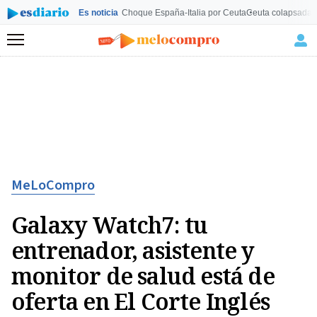
Es noticia
Choque España-Italia por Ceuta
Ceuta colapsada
L
Menú
MeLoCompro
Galaxy Watch7: tu
entrenador, asistente y
monitor de salud está de
oferta en El Corte Inglés