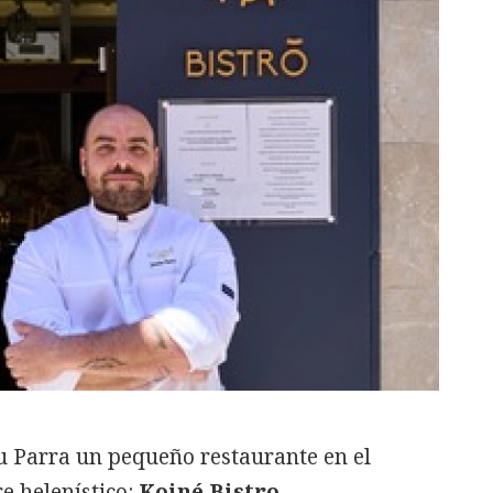
 Parra un pequeño restaurante en el
e helenístico:
Koiné Bistro
,