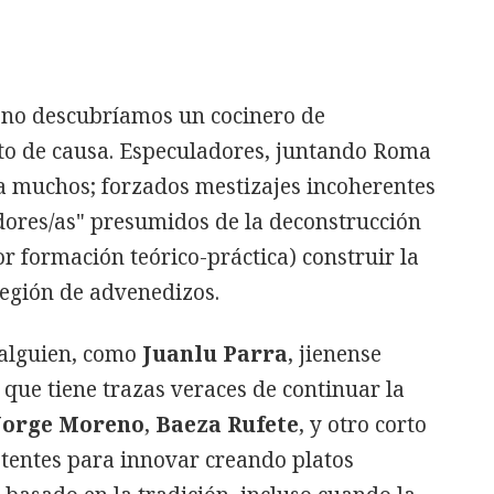
 no descubríamos un cocinero de
to de causa. Especuladores, juntando Roma
a muchos; forzados mestizajes incoherentes
ores/as" presumidos de la deconstrucción
or formación teórico-práctica) construir la
 legión de advenedizos.
 alguien, como
Juanlu Parra
, jienense
 que tiene trazas veraces de continuar la
Jorge Moreno
,
Baeza Rufete
, y otro corto
etentes para innovar creando platos