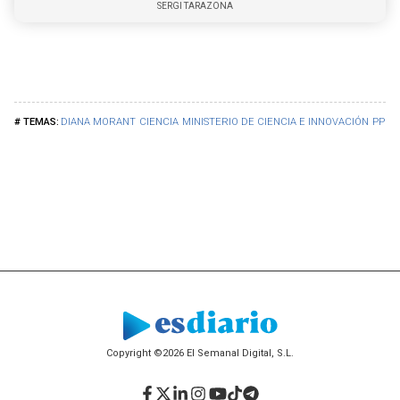
SERGI TARAZONA
DIANA MORANT
CIENCIA
MINISTERIO DE CIENCIA E INNOVACIÓN
PP
C
Copyright ©2026 El Semanal Digital, S.L.
Facebook
Twitter
LinkedIn
Instagram
YouTube
TikTok
Telegram