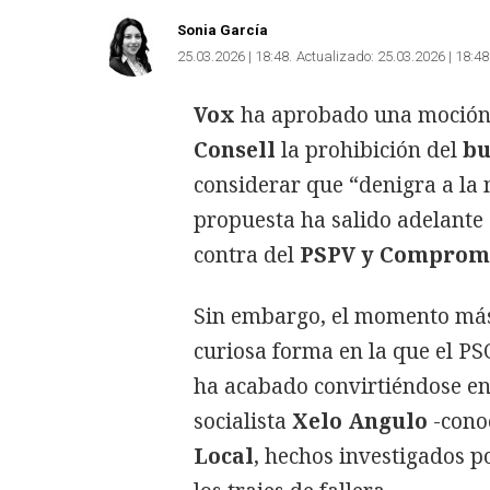
Sonia García
25.03.2026 | 18:48
Actualizado:
25.03.2026 | 18:48
Vox
ha aprobado una moció
Consell
la prohibición del
bu
considerar que “denigra a la 
propuesta ha salido adelante
contra del
PSPV y Compromí
Sin embargo, el momento más 
curiosa forma en la que el PS
ha acabado convirtiéndose en
socialista
Xelo Angulo
-cono
Local
, hechos investigados 