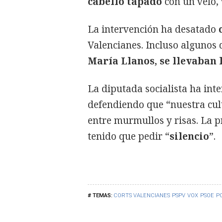
cabello tapado
con un velo, 
La intervención ha desatado
Valencianes. Incluso algunos
María Llanos, se llevaban 
La diputada socialista ha int
defendiendo que “nuestra cul
entre murmullos y risas. La p
tenido que pedir “
silencio
”.
CORTS VALENCIANES
PSPV
VOX
PSOE
PO