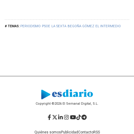
PERIODISMO
PSOE
LA SEXTA
BEGOÑA GÓMEZ
EL INTERMEDIO
Copyright ©2026 El Semanal Digital, S.L.
Facebook
Twitter
LinkedIn
Instagram
YouTube
TikTok
Telegram
Quiénes somos
Publicidad
Contacto
RSS