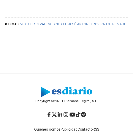
VOX
CORTS VALENCIANES
PP
JOSÉ ANTONIO ROVIRA
EXTREMADURA
Copyright ©2026 El Semanal Digital, S.L.
Facebook
Twitter
LinkedIn
Instagram
YouTube
TikTok
Telegram
Quiénes somos
Publicidad
Contacto
RSS