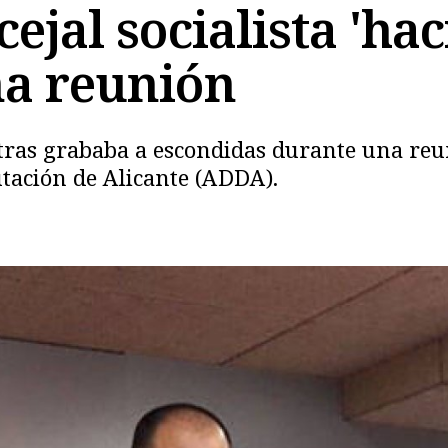
cejal socialista 'ha
na reunión
entras grababa a escondidas durante una reu
Copiar
utación de Alicante (ADDA).